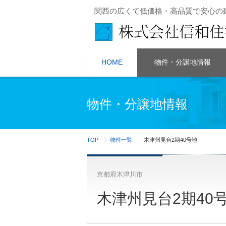
関西の広くて低価格・高品質で安心の
HOME
物件・分譲地情報
物件・分譲地情報
TOP
物件一覧
木津州見台2期40号地
京都府木津川市
木津州見台2期40