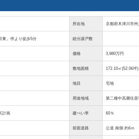
所在地
京都府木津川市州
目東」停より徒歩5分
総分譲戸数
価格
3,980万円
敷地面積
172.10㎡(52.06坪)
地目
宅地
用途地域
第二種中高層住居
区計画
建ぺい率
60％
前面道路
公道 南側 約6ｍ