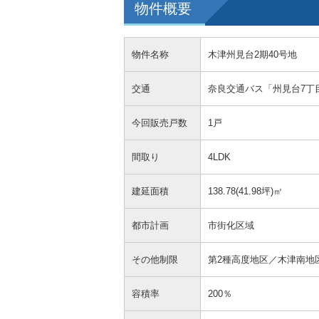
物件概要
物件名称
木津州見台2期40号地
交通
奈良交通バス「州見台7丁
今回販売戸数
1戸
間取り
4LDK
建延面積
138.78(41.98坪)㎡
都市計画
市街化区域
その他制限
第2種高度地区／木津南地
容積率
200％