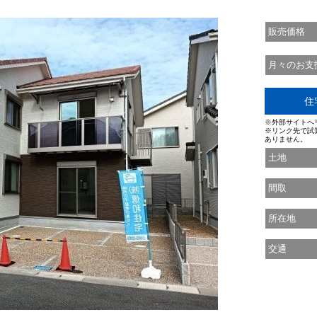
販売価格
月々のお支
住
※外部サイトへ
※リンク先で試
ありません。
土地
間取
所在地
交通