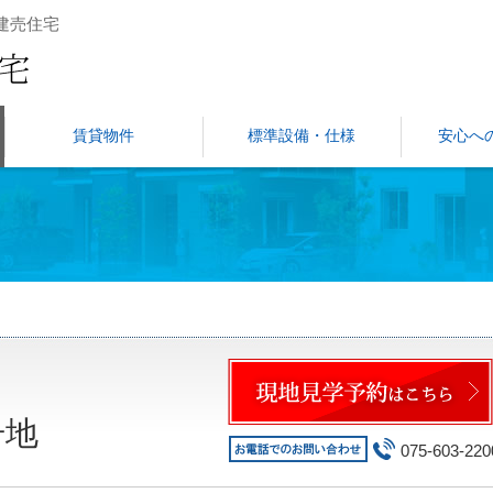
建売住宅
賃貸物件
標準設備・仕様
安心へ
号地
075-603-22